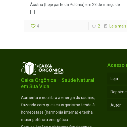
Áustria (hoje parte da Polônia) em 23 de março de
[…]
4
2
Leia mais
Acesso 
Loja
Caixa Orgônica – Saúde Natural
em Sua Vida.
Depoime
Aumenta e equilibra a energia do usuário,
fazendo com que seu organismo tenda à
Autor
homeostase (harmonia interna) e tenha
maior potência energética.