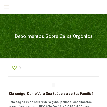
Depoimentos Sobre Caixa Orgônica
0
Olá Amigo, Como Vai a Sua Saúde e a de Sua Família?
Está página eu fiz para reunir alguns “poucos” depoimentos
espontâneos sobre a EFICÁCIA DA CAIXA ORGÔNICA que