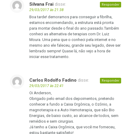
Silvana Frai
disse:
Responder
29/03/2017 às 21:38
Boa tarde! demoramos para conseguir a fibrilha,
estamos encomendando, a estrutura está pronta
para montar desde o final do ano passado.Também
conheci as alternativa de terapias com Dr. Luiz
Moura. Uma pena que o conheci pela internet e no
mesmo ano ele faleceu, grande seu legado, deve ser
lembrado sempre! Quase lá, não vejo a hora de
iniciar esse tratamento.
Carlos Rodolfo Fadino
disse:
Responder
29/03/2017 às 22:41
Oi Anderson,
Obrigado pelo email dos depoimentos, pretendo
conhecer a fundo a Caixa Orgônica, o Ozônio, a
magnoterapia e a Auto Hemoterapia, que são Bio
Energias, de baixo custo, ao alcance de todos, sem
remédios e sem cirurgias.
Já tenho a Caixa Orgônica, que você me forneceu,
estou bastante satisfeito!