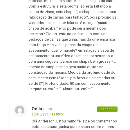
Poderias me dar um suporte na finalização da caixa?
Bom a estrutura já esta pronta, só esta faltando a
chapa de zinco, esta chapa é, a chapa utilizada para
fabricação de calhas para telhado?, pois procuro os
vendedores nem sabe falar se é de aço. Quanto a
chapa de acabamento pode ser a mesma dos
recheios? Fiz um teste no enchimento com uns
pedaços de calhas que tinha, mas dá diferença fica
com folga e as vezes passa da chapa de
acabamento, qual o macete? em relação a capa de
acabamento, vi um vídeo de um senhor serrando-a
com uma cegueta, parece ser chapa bem grossa!!! …
apesar de simples mas gera muita duvida na
construção da mesma. Medida da profundidade do
enchimento 6cm (é ideal pra fazer de 5 camadas ou
só de 3?),Profundidade: 80 cm com acabamento;
Largura: 60 cm ” = “; Altura: 130 cm” = “.
Odila
disse:
Responder
10/05/2017 às 09:51
Olá Anderson! Estou muito feliz pelos comentários
sobre a caixaorgonica,quero saber sobre valores