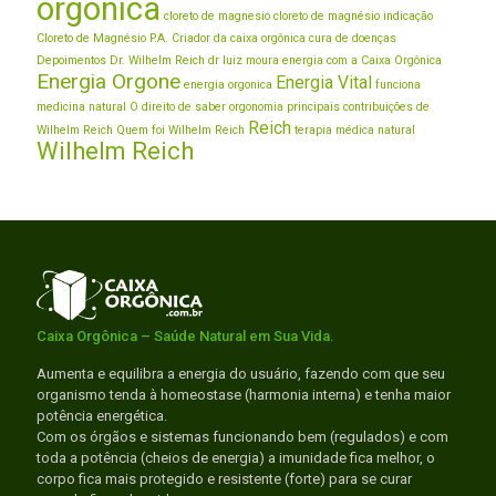
orgônica
cloreto de magnesio
cloreto de magnésio indicação
Cloreto de Magnésio P.A.
Criador da caixa orgônica
cura de doenças
Depoimentos
Dr. Wilhelm Reich
dr luiz moura
energia com a Caixa Orgônica
Energia Orgone
Energia Vital
energia orgonica
funciona
medicina natural
O direito de saber
orgonomia
principais contribuições de
Reich
Wilhelm Reich
Quem foi Wilhelm Reich
terapia médica natural
Wilhelm Reich
Caixa Orgônica – Saúde Natural em Sua Vida.
Aumenta e equilibra a energia do usuário, fazendo com que seu
organismo tenda à homeostase (harmonia interna) e tenha maior
potência energética.
Com os órgãos e sistemas funcionando bem (regulados) e com
toda a potência (cheios de energia) a imunidade fica melhor, o
corpo fica mais protegido e resistente (forte) para se curar