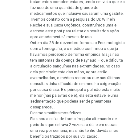
tratamentos complementares, tendo em vista que ela
faz uso de uma quantidade grande de
medicamentos que inclusive causaram uma gastrite.
Tivemos contato com a pesquisa do Dr. Wilheln
Reiche e sua Caixa Orgônica, construímos uma e
escrevo este post para relatar os resultados após
aproximadamente 3 meses de uso.
Ontem dia 28 de dezembro fomos ao Pneumologista
com a tomografia, e o médico confirmou o que já
havíamos percebido de forma empírica. Ela já não
tem sintomas da doença de Raynaud – que dificulta
a circulação sanguínea nas extremidades, no caso
dela principalmente das mãos, agora estão
avermelhadas, o médico recordou que nas últimas
consultas tinha dificuldade em medir a oxigenação
por causa disso. E o principal o pulmão esta muito
melhor (nas palavras dele), ela esta estável e uma
sedimentação que poderia ser de pneumonia
desapareceu.
Ficamos muitíssimos felizes.
Ela usou a caixa de forma irregular alternando de
períodos que entrava 2 vezes ao dia e em outras
uma vez por semana, mas não tenho dúvidas nos
benefícios trazidos por sua utilização.