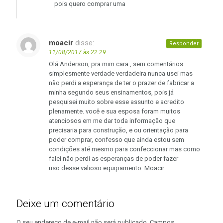
pois quero comprar uma
moacir
disse:
Responder
11/08/2017 às 22:29
Olá Anderson, pra mim cara , sem comentários
simplesmente verdade verdadeira nunca usei mas
não perdi a esperança de ter o prazer de fabricar a
minha segundo seus ensinamentos, pois já
pesquisei muito sobre esse assunto e acredito
plenamente. você e sua esposa foram muitos
atenciosos em me dar toda informação que
precisaria para construção, e ou orientação para
poder comprar, confesso que ainda estou sem
condições até mesmo para confeccionar mas como
falei não perdi as esperanças de poder fazer
uso.desse valioso equipamento. Moacir.
Deixe um comentário
O seu endereço de e-mail não será publicado.
Campos