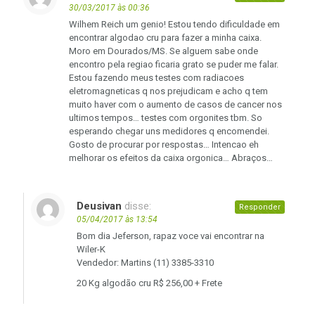
30/03/2017 às 00:36
Wilhem Reich um genio! Estou tendo dificuldade em
encontrar algodao cru para fazer a minha caixa.
Moro em Dourados/MS. Se alguem sabe onde
encontro pela regiao ficaria grato se puder me falar.
Estou fazendo meus testes com radiacoes
eletromagneticas q nos prejudicam e acho q tem
muito haver com o aumento de casos de cancer nos
ultimos tempos… testes com orgonites tbm. So
esperando chegar uns medidores q encomendei.
Gosto de procurar por respostas… Intencao eh
melhorar os efeitos da caixa orgonica… Abraços…
Deusivan
disse:
Responder
05/04/2017 às 13:54
Bom dia Jeferson, rapaz voce vai encontrar na
Wiler-K
Vendedor: Martins (11) 3385-3310
20 Kg algodão cru R$ 256,00 + Frete