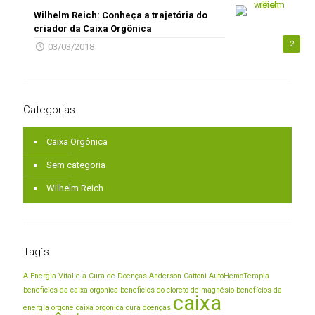
Wilhelm Reich: Conheça a trajetória do
criador da Caixa Orgônica
2
03/03/2018
Categorias
Caixa Orgônica
Sem categoria
Wilhelm Reich
Tag´s
A Energia Vital e a Cura de Doenças
Anderson Cattoni
AutoHemoTerapia
beneficios da caixa orgonica
beneficios do cloreto de magnésio
benefícios da
caixa
energia orgone
caixa orgonica cura doenças