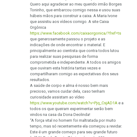
Quero aqui agradecer ao meu querido irmão Borges
Toninho, que embarcou comigo nessa e usou suas
hábeis mãos para construir a caixa. A Maria Ivone
que assistiu aos vídeos comigo. A site Caixa
Orgônica
https://www.facebook.com/caixaorgonica/?fref=ts
que generosamente passou o projeto e as
indicações de onde encontrar o material. E
principalmente ao cientista que contra todos lutou
para realizar suas pesquisas de forma
comprometida e independente. A todos os amigos
que ouviram esta história tantas vezes e
compartilharam comigo as expectativas dos seus
resultados.
A saúde de corpo e alma é nosso bem mais
precioso, vamos cuidar dela, caso tenham
curiosidade assistam ao vídeo
https://www.youtube.com/watch?v=Pjq_CsjAD1A
e a
todos os que queiram experimentar serão bem
vindos na casa da Dona Deolinda!
“A força vital no homem foi maltratada por muito
tempo, mas só recentemente ela começou a revidar.
Este é um grande começo para seu grande futuro